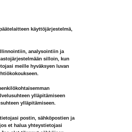
 päätelaitteen käyttöjärjestelmä,
innointiin, analysointiin ja
rastojärjestelmään silloin, kun
ietojasi meille hyväksyen luvan
 yhtiökokoukseen.
ja henkilökohtaisemman
lvelusuhteen ylläpitämiseen
 suhteen ylläpitämiseen.
ietojasi postin, sähköpostien ja
os et halua yhteystietojasi