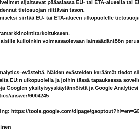
lvelimet sijaitsevat pääasiassa EU- tai ETA-alueella tai 
ennut tietosuojan riittävän tason.
miseksi siirtää EU- tai ETA-alueen ulkopuolelle tietosuo
ramarkkinointitarkoitukseen.
aisille kulloinkin voimassaolevaan lainsäädäntöön perus
lytics–evästeitä. Näiden evästeiden keräämät tiedot sii
ijaita EU:n ulkopuolella ja joihin tässä tapauksessa sovell
oja Googlen yksityisyyskäytännöistä ja Google Analyticsi
tics/answer/6004245
king: https://tools.google.com/dlpage/gaoptout?hl=en=G
minen