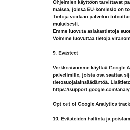
Ohjelmien käyttöön tarvittavat pa
maissa, joissa EU-komissio on tod
Tietoja voidaan palvelun toteutta
mukaisesti.
Emme luovuta asiakastietoja suo
Voimme luovuttaa tietoja viranom
9. Evästeet
Verkkosivumme käyttää Google Ana
palvelimille, joista osa saattaa s
tietosuojalainsäädäntöä. Lisätiet
https://support.google.com/analy
Opt out of Google Analytics trac
10. Evästeiden hallinta ja poista