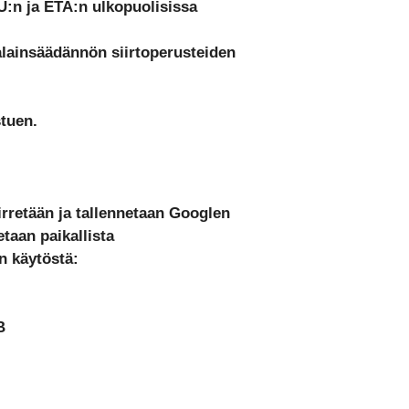
EU:n ja ETA:n ulkopuolisissa
jalainsäädännön siirtoperusteiden
tuen.
rretään ja tallennetaan Googlen
etaan paikallista
n käytöstä:
B