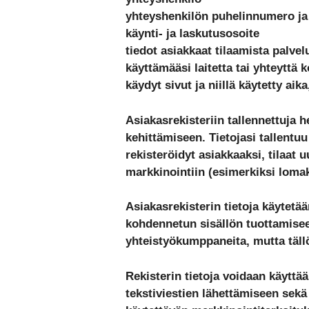
yhteyshenkilön puhelinnumero ja
käynti- ja laskutusosoite
tiedot asiakkaat tilaamista palvel
käyttämääsi laitetta tai yhteyttä 
käydyt sivut ja niillä käytetty aik
Asiakasrekisteriin tallennettuja h
kehittämiseen. Tietojasi tallentuu
rekisteröidyt asiakkaaksi, tilaat u
markkinointiin (esimerkiksi lomak
Asiakasrekisterin tietoja käytetä
kohdennetun sisällön tuottamise
yhteistyökumppaneita, mutta tällö
Rekisterin tietoja voidaan käyttä
tekstiviestien lähettämiseen sekä