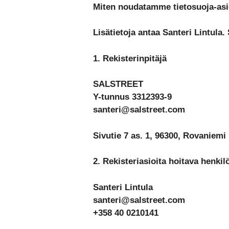
Miten noudatamme tietosuoja-asio
Lisätietoja antaa Santeri Lintula
1. Rekisterinpitäjä
SALSTREET
Y-tunnus 3312393-9
santeri@salstreet.com
Sivutie 7 as. 1, 96300, Rovaniemi
2. Rekisteriasioita hoitava henkil
Santeri Lintula
santeri@salstreet.com
+358 40 0210141