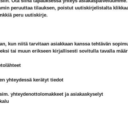
ksiin. Ota siinä tapauksessa yhteys asiakaspalveluumme. 
n peruuttaa tilauksen, poistut uutiskirjelistalta klikka
nkkiä peru uutiskirje.
auan, kun niitä tarvitaan asiakkaan kanssa tehtävän sopi
eksi tai muun erikseen kirjallisesti sovitulla tavalla määr
etolähteet
sen yhteydessä kerätyt tiedot
esim. yhteydenottolomakkeet ja asiakaskyselyt
kalu