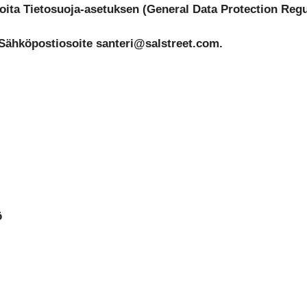
ita Tietosuoja-asetuksen (General Data Protection Reg
. Sähköpostiosoite santeri@salstreet.com.
ö