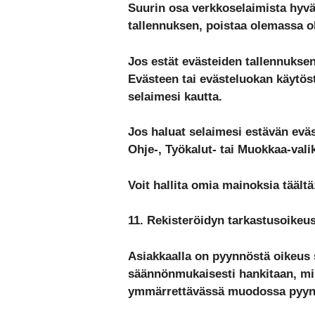
Suurin osa verkkoselaimista hyvä
tallennuksen, poistaa olemassa ol
Jos estät evästeiden tallennuksen
Evästeen tai evästeluokan käytöst
selaimesi kautta.
Jos haluat selaimesi estävän evä
Ohje-, Työkalut- tai Muokkaa-vali
Voit hallita omia mainoksia tääl
11. Rekisteröidyn tarkastusoikeu
Asiakkaalla on pyynnöstä oikeus s
säännönmukaisesti hankitaan, mih
ymmärrettävässä muodossa pyynnö