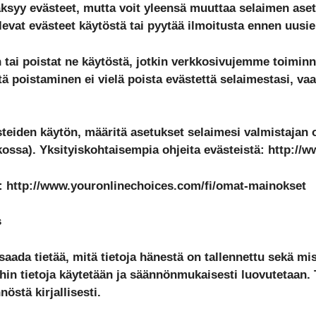
ksyy evästeet, mutta voit yleensä muuttaa selaimen aset
evat evästeet käytöstä tai pyytää ilmoitusta ennen uusie
 tai poistat ne käytöstä, jotkin verkkosivujemme toiminno
ä poistaminen ei vielä poista evästettä selaimestasi, vaa
steiden käytön, määritä asetukset selaimesi valmistajan 
kossa). Yksityiskohtaisempia ohjeita evästeistä: http:/
tä: http://www.youronlinechoices.com/fi/omat-mainokset
s
aada tietää, mitä tietoja hänestä on tallennettu sekä mist
in tietoja käytetään ja säännönmukaisesti luovutetaan. 
stä kirjallisesti.