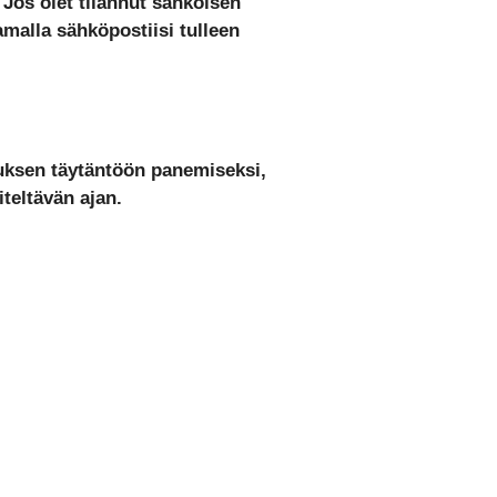
Jos olet tilannut sähköisen
amalla sähköpostiisi tulleen
muksen täytäntöön panemiseksi,
iteltävän ajan.