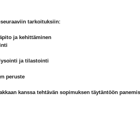
seuraaviin tarkoituksiin:
äpito ja kehittäminen
inti
sointi ja tilastointi
lyn peruste
asiakkaan kanssa tehtävän sopimuksen täytäntöön panemis