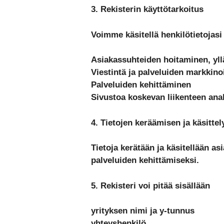
3. Rekisterin käyttötarkoitus
Voimme käsitellä henkilötietojasi 
Asiakassuhteiden hoitaminen, yll
Viestintä ja palveluiden markkino
Palveluiden kehittäminen
Sivustoa koskevan liikenteen analy
4. Tietojen keräämisen ja käsitte
Tietoja kerätään ja käsitellään 
palveluiden kehittämiseksi.
5. Rekisteri voi pitää sisällään
yrityksen nimi ja y-tunnus
yhteyshenkilö