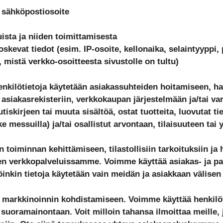
 sähköpostiosoite
uista ja niiden toimittamisesta
koskevat tiedot (esim. IP-osoite, kellonaika, selaintyyppi,
a, mistä verkko-osoitteesta sivustolle on tultu)
enkilötietoja käytetään asiakassuhteiden hoitamiseen, hall
 asiakasrekisteriin, verkkokaupan järjestelmään ja/tai va
utiskirjeen tai muuta sisältöä, ostat tuotteita, luovutat t
e messuilla) ja/tai osallistut arvontaan, tilaisuuteen tai
än toiminnan kehittämiseen, tilastollisiin tarkoituksiin 
en verkkopalveluissamme. Voimme käyttää asiakas- ja pa
inkin tietoja käytetään vain meidän ja asiakkaan välisen
ä markkinoinnin kohdistamiseen. Voimme käyttää henkilöt
 suoramainontaan. Voit milloin tahansa ilmoittaa meille, j