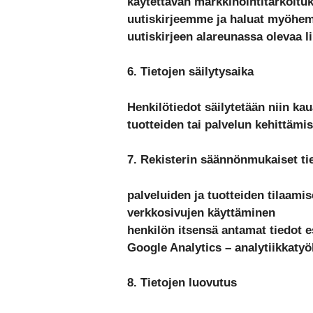
käytettävän markkinointitarkoitu
uutiskirjeemme ja haluat myöhemmi
uutiskirjeen alareunassa olevaa li
6. Tietojen säilytysaika
Henkilötiedot säilytetään niin k
tuotteiden tai palvelun kehittämis
7. Rekisterin säännönmukaiset ti
palveluiden ja tuotteiden tilaami
verkkosivujen käyttäminen
henkilön itsensä antamat tiedot 
Google Analytics – analytiikkatyö
8. Tietojen luovutus